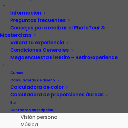
Información
Preguntas frecuentes
Consejos para realizar el PhotoTour &
Masterclass
Valora tu experiencia
Condiciones Generales
Megaencuesta El Retiro – RetiroExperience
Video
Carrera profesional
Cursos
Fotografía
Calculadoras de diseño
Calculadora de color
Patrimonio cultural
Calculadora de proporciones áureas
Paisaje de la Luz
Madrid
Bio
El Retiro – RetiroExperience
Contacto y suscripción
Visión personal
Música