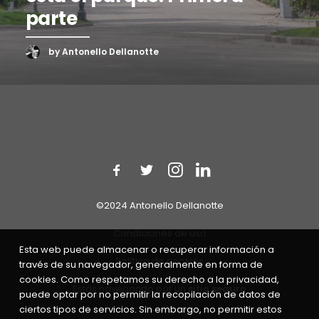
parte
by Antonello Dellanotte
©2024 Antonello Dellanotte
Condiciones de uso
Esta web puede almacenar o recuperar información a
Política de cookies
través de su navegador, generalmente en forma de
cookies. Como respetamos su derecho a la privacidad,
Estás navegando por un
sitio seguro
puede optar por no permitir la recopilación de datos de
ciertos tipos de servicios. Sin embargo, no permitir estos