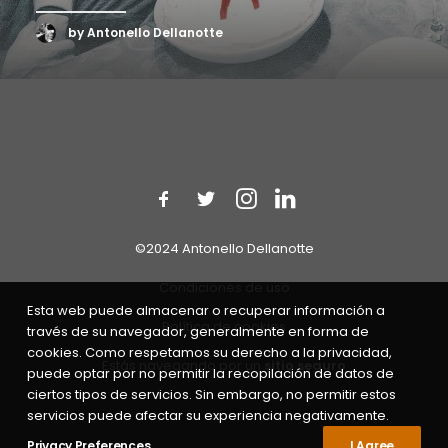
by Antonello Dellanotte
©2024 Antonello Dellanotte
Condiciones de uso
Esta web puede almacenar o recuperar información a
Política de cookies
través de su navegador, generalmente en forma de
cookies. Como respetamos su derecho a la privacidad,
Estás navegando por un
sitio seguro
puede optar por no permitir la recopilación de datos de
ciertos tipos de servicios. Sin embargo, no permitir estos
servicios puede afectar su experiencia negativamente.
Privacy Preferences
I Agree