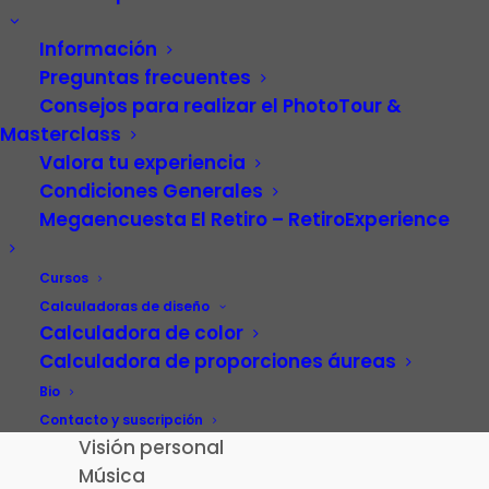
Información
Preguntas frecuentes
Consejos para realizar el PhotoTour &
Masterclass
Valora tu experiencia
Condiciones Generales
Megaencuesta El Retiro – RetiroExperience
Video
Carrera profesional
Cursos
Fotografía
Calculadoras de diseño
Calculadora de color
Patrimonio cultural
Calculadora de proporciones áureas
Paisaje de la Luz
Madrid
Bio
El Retiro – RetiroExperience
Contacto y suscripción
Visión personal
Música