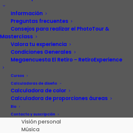
Información
Preguntas frecuentes
Consejos para realizar el PhotoTour &
Masterclass
Valora tu experiencia
Condiciones Generales
Megaencuesta El Retiro – RetiroExperience
Video
Carrera profesional
Cursos
Fotografía
Calculadoras de diseño
Calculadora de color
Patrimonio cultural
Calculadora de proporciones áureas
Paisaje de la Luz
Madrid
Bio
El Retiro – RetiroExperience
Contacto y suscripción
Visión personal
Música