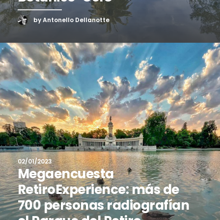
by Antonello Dellanotte
02/01/2023
Megaencuesta
RetiroExperience: más de
700 personas radiografían