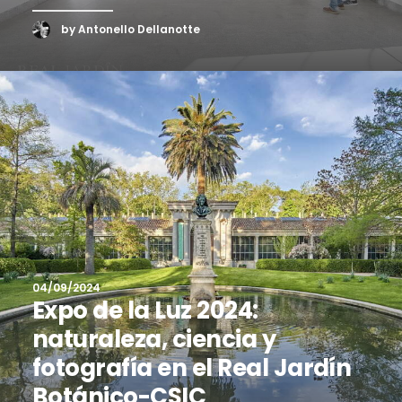
by Antonello Dellanotte
04/09/2024
Expo de la Luz 2024:
naturaleza, ciencia y
fotografía en el Real Jardín
Botánico-CSIC