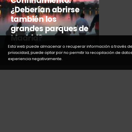
Confinamiento:
¿Deberían abrirse
también los
grandes parques de
Madrid?
Esta web puede almacenar o recuperar información a través d
by Antonello Dellanotte
privacidad, puede optar por no permitir la recopilación de datos
experiencia negativamente.