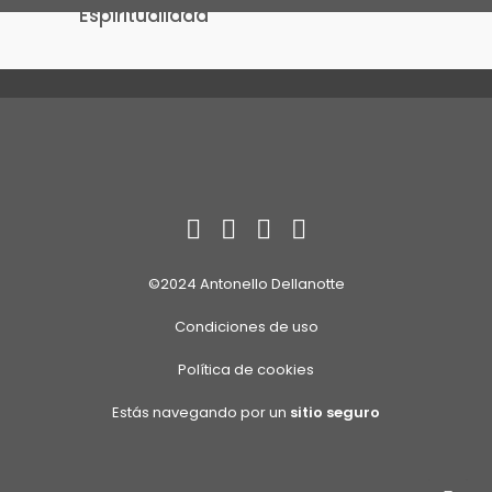
Espiritualidad
24/08/2019
La Puerta de Alcalá
by Antonello Dellanotte
©2024 Antonello Dellanotte
Condiciones de uso
Política de cookies
Estás navegando por un
sitio seguro