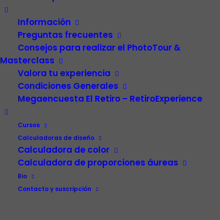
Información
Preguntas frecuentes
Consejos para realizar el PhotoTour &
Masterclass
Valora tu experiencia
Condiciones Generales
Megaencuesta El Retiro – RetiroExperience
Video
Carrera profesional
Cursos
Fotografía
Calculadoras de diseño
Calculadora de color
Patrimonio cultural
Calculadora de proporciones áureas
Paisaje de la Luz
Madrid
Bio
El Retiro – RetiroExperience
Contacto y suscripción
Visión personal
Música