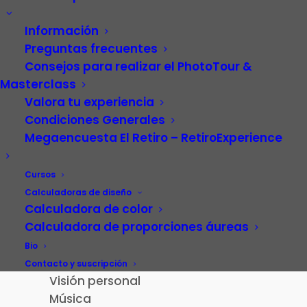
Información
Preguntas frecuentes
Consejos para realizar el PhotoTour &
Masterclass
Valora tu experiencia
Condiciones Generales
Megaencuesta El Retiro – RetiroExperience
Video
Carrera profesional
Cursos
Fotografía
Calculadoras de diseño
Calculadora de color
Patrimonio cultural
Calculadora de proporciones áureas
Paisaje de la Luz
Madrid
Bio
El Retiro – RetiroExperience
Contacto y suscripción
Visión personal
Música