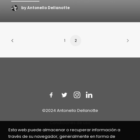
by Antonello Dellanotte
1
2
©2024 Antonello Dellanotte
Condiciones de uso
Esta web puede almacenar o recuperar información a
Política de cookies
través de su navegador, generalmente en forma de