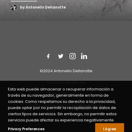
by Antonello Dellanotte
©2024 Antonello Dellanotte
Condiciones de uso
Esta web puede almacenar o recuperar información a
Política de cookies
través de su navegador, generalmente en forma de
cookies. Como respetamos su derecho a la privacidad,
Estás navegando por un
sitio seguro
puede optar por no permitir la recopilación de datos de
ciertos tipos de servicios. Sin embargo, no permitir estos
servicios puede afectar su experiencia negativamente.
Privacy Preferences
I Agree