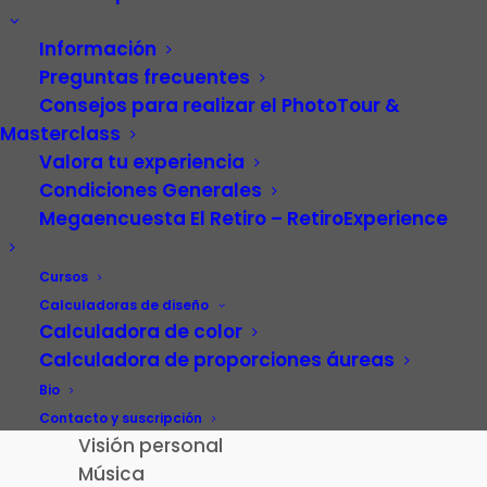
Información
Preguntas frecuentes
Consejos para realizar el PhotoTour &
Masterclass
Valora tu experiencia
Condiciones Generales
Megaencuesta El Retiro – RetiroExperience
Video
Carrera profesional
Cursos
Fotografía
Calculadoras de diseño
Calculadora de color
Patrimonio cultural
Calculadora de proporciones áureas
Paisaje de la Luz
Madrid
Bio
El Retiro – RetiroExperience
Contacto y suscripción
Visión personal
Música