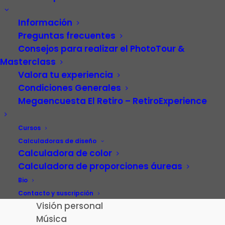
Información
Preguntas frecuentes
Consejos para realizar el PhotoTour &
Masterclass
Valora tu experiencia
Condiciones Generales
Megaencuesta El Retiro – RetiroExperience
Video
Carrera profesional
Cursos
Fotografía
Calculadoras de diseño
Calculadora de color
Patrimonio cultural
Calculadora de proporciones áureas
Paisaje de la Luz
Madrid
Bio
El Retiro – RetiroExperience
Contacto y suscripción
Visión personal
Música