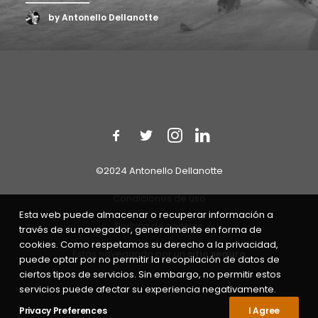
by Antonello Dellanotte
©2024 Antonello Dellanotte
Condiciones de uso
Esta web puede almacenar o recuperar información a
Política de cookies
través de su navegador, generalmente en forma de
cookies. Como respetamos su derecho a la privacidad,
Estás navegando por un
sitio seguro
puede optar por no permitir la recopilación de datos de
ciertos tipos de servicios. Sin embargo, no permitir estos
servicios puede afectar su experiencia negativamente.
Privacy Preferences
I Agree