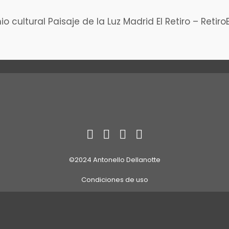
io cultural
Paisaje de la Luz
Madrid
El Retiro – Retir
©2024 Antonello Dellanotte
Condiciones de uso
Política de cookies
Estás navegando por un
sitio seguro