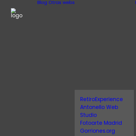
Blog
Otras webs
RetiroExperience
Antonello Web
Studio
Fotoarte Madrid
P
Gorriones.org