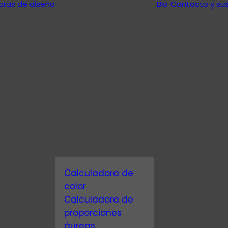
oras de diseño
Bio
Contacto y sus
Calculadora de
color
Calculadora de
proporciones
al
áureas