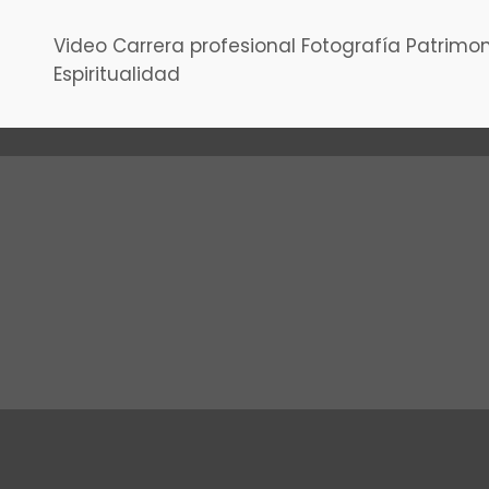
Video
Carrera profesional
Fotografía
Patrimon
Espiritualidad
13/10/2018
Hay que conocer Aranjuez
by Antonello Dellanotte