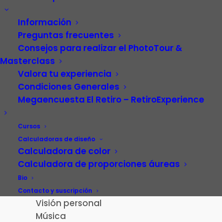
Información
Preguntas frecuentes
Consejos para realizar el PhotoTour &
Masterclass
Valora tu experiencia
Condiciones Generales
Megaencuesta El Retiro – RetiroExperience
Video
Carrera profesional
Cursos
Fotografía
Calculadoras de diseño
Calculadora de color
Patrimonio cultural
Calculadora de proporciones áureas
Paisaje de la Luz
Madrid
Bio
El Retiro – RetiroExperience
Contacto y suscripción
Visión personal
Música