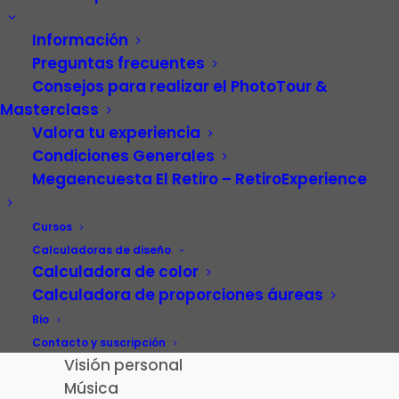
Información
Preguntas frecuentes
Consejos para realizar el PhotoTour &
Masterclass
Valora tu experiencia
Condiciones Generales
Megaencuesta El Retiro – RetiroExperience
Video
Carrera profesional
Cursos
Fotografía
Calculadoras de diseño
Calculadora de color
Patrimonio cultural
Calculadora de proporciones áureas
Paisaje de la Luz
Madrid
Bio
El Retiro – RetiroExperience
Contacto y suscripción
Visión personal
Música