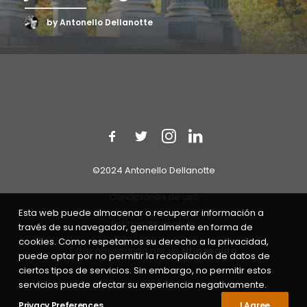
by Antonello Dellanotte
©2024 Antonello Dellanotte
Condiciones de uso
Esta web puede almacenar o recuperar información a
Política de cookies
través de su navegador, generalmente en forma de
cookies. Como respetamos su derecho a la privacidad,
Estás navegando por un
sitio seguro
puede optar por no permitir la recopilación de datos de
ciertos tipos de servicios. Sin embargo, no permitir estos
servicios puede afectar su experiencia negativamente.
Privacy Preferences
I Agree