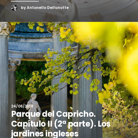
by Antonello Dellanotte
24/06/2018
Parque del Capricho.
Capítulo II (2ª parte). Los
jardines ingleses