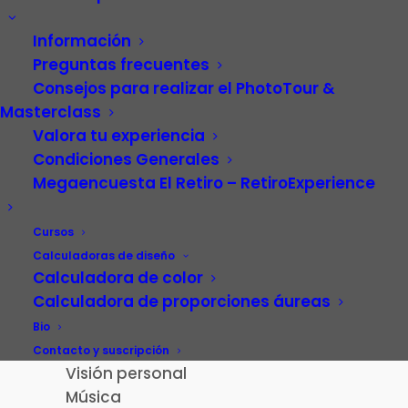
Información
Preguntas frecuentes
Consejos para realizar el PhotoTour &
Masterclass
Valora tu experiencia
Condiciones Generales
Megaencuesta El Retiro – RetiroExperience
Video
Carrera profesional
Cursos
Fotografía
Calculadoras de diseño
Calculadora de color
Patrimonio cultural
Calculadora de proporciones áureas
Paisaje de la Luz
Madrid
Bio
El Retiro – RetiroExperience
Contacto y suscripción
Visión personal
Música