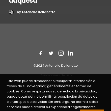
duquesa
by Antonello Dellanotte
©2024 Antonello Dellanotte
Condiciones de uso
Esta web puede almacenar o recuperar información a
Política de cookies
través de su navegador, generalmente en forma de
cookies. Como respetamos su derecho a la privacidad,
Estás navegando por un
sitio seguro
puede optar por no permitir la recopilación de datos de
ciertos tipos de servicios. Sin embargo, no permitir estos
servicios puede afectar su experiencia negativamente.