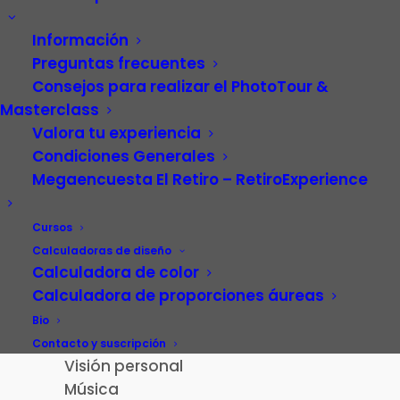
Información
Preguntas frecuentes
Consejos para realizar el PhotoTour &
Masterclass
Valora tu experiencia
Condiciones Generales
Megaencuesta El Retiro – RetiroExperience
Video
Carrera profesional
Cursos
Fotografía
Calculadoras de diseño
Calculadora de color
Patrimonio cultural
Calculadora de proporciones áureas
Paisaje de la Luz
Madrid
Bio
El Retiro – RetiroExperience
Contacto y suscripción
Visión personal
Música