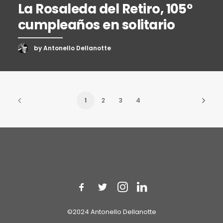
La Rosaleda del Retiro, 105º
cumpleaños en solitario
by Antonello Dellanotte
1
2
3
4
©2024 Antonello Dellanotte