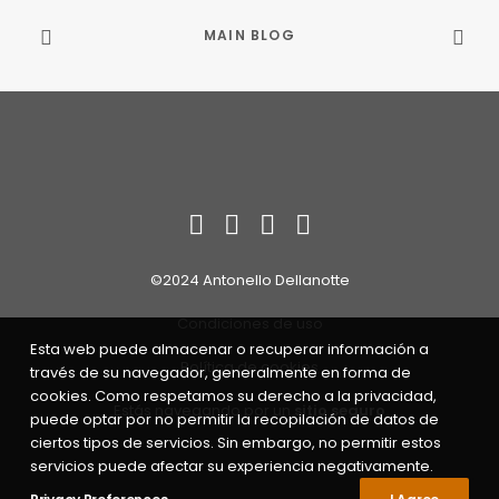
MAIN BLOG
©2024 Antonello Dellanotte
Condiciones de uso
Esta web puede almacenar o recuperar información a
Política de cookies
través de su navegador, generalmente en forma de
cookies. Como respetamos su derecho a la privacidad,
Estás navegando por un
sitio seguro
puede optar por no permitir la recopilación de datos de
ciertos tipos de servicios. Sin embargo, no permitir estos
servicios puede afectar su experiencia negativamente.