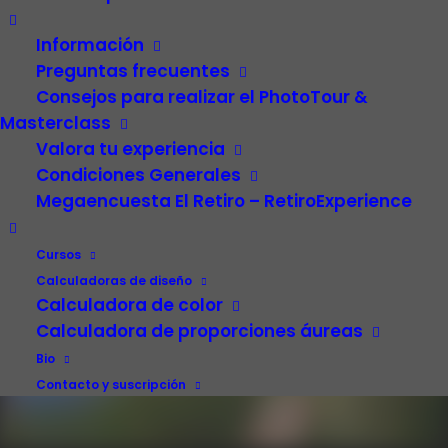
Pandemia de
inhumanidad
Información
Preguntas frecuentes
Consejos para realizar el PhotoTour &
22/01/2021
|
IN
NATURALEZA
,
SOCIEDAD
,
ACTUALIDAD
,
VISIÓN
PERSONAL
|
BY
ANTONELLO DELLANOTTE
Masterclass
Valora tu experiencia
Condiciones Generales
Megaencuesta El Retiro – RetiroExperience
Cursos
Calculadoras de diseño
Calculadora de color
Calculadora de proporciones áureas
Bio
Contacto y suscripción