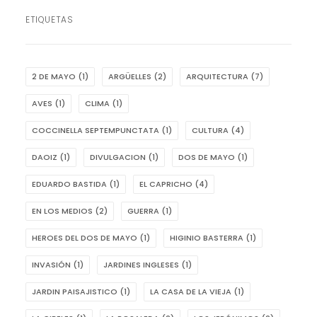
ETIQUETAS
2 DE MAYO
(1)
ARGÜELLES
(2)
ARQUITECTURA
(7)
AVES
(1)
CLIMA
(1)
COCCINELLA SEPTEMPUNCTATA
(1)
CULTURA
(4)
DAOIZ
(1)
DIVULGACION
(1)
DOS DE MAYO
(1)
EDUARDO BASTIDA
(1)
EL CAPRICHO
(4)
EN LOS MEDIOS
(2)
GUERRA
(1)
HEROES DEL DOS DE MAYO
(1)
HIGINIO BASTERRA
(1)
INVASIÓN
(1)
JARDINES INGLESES
(1)
JARDIN PAISAJISTICO
(1)
LA CASA DE LA VIEJA
(1)