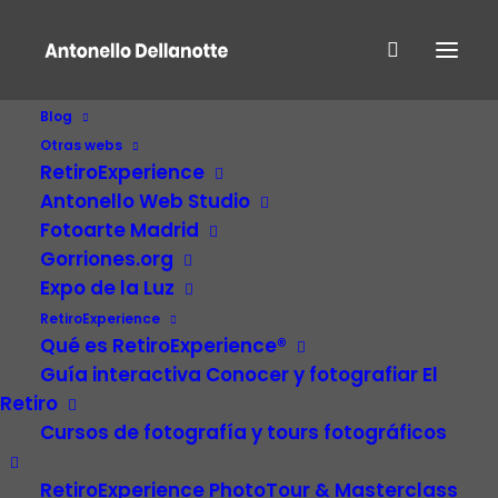
Blog
Otras webs
RetiroExperience
Antonello Web Studio
Fotoarte Madrid
Gorriones.org
Expo de la Luz
RetiroExperience
Qué es RetiroExperience®
Mudanza forzosa. La
Guía interactiva Conocer y fotografiar El
Retiro
parábola del
Cursos de fotografía y tours fotográficos
dendrocopo.
RetiroExperience PhotoTour & Masterclass