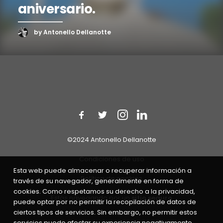
aniversario.
by Antonello Dellanotte
©2024 Antonello Dellanotte
Condiciones de uso
Esta web puede almacenar o recuperar información a
Política de cookies
través de su navegador, generalmente en forma de
cookies. Como respetamos su derecho a la privacidad,
Estás navegando por un
sitio seguro
puede optar por no permitir la recopilación de datos de
ciertos tipos de servicios. Sin embargo, no permitir estos
servicios puede afectar su experiencia negativamente.