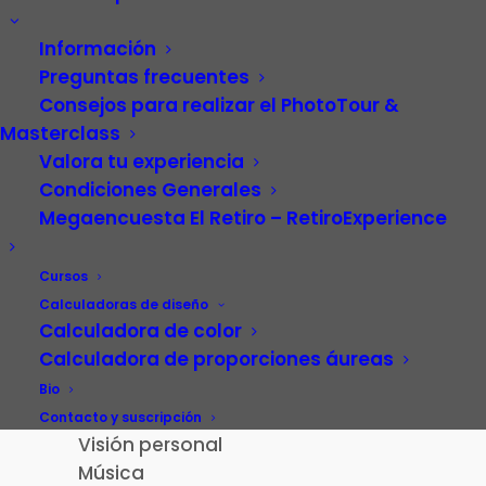
Información
Preguntas frecuentes
Consejos para realizar el PhotoTour &
Masterclass
Valora tu experiencia
Condiciones Generales
Megaencuesta El Retiro – RetiroExperience
Video
Carrera profesional
Cursos
Fotografía
Calculadoras de diseño
Calculadora de color
Patrimonio cultural
Calculadora de proporciones áureas
Paisaje de la Luz
Madrid
Bio
El Retiro – RetiroExperience
Contacto y suscripción
Visión personal
Música