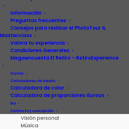
Información
Preguntas frecuentes
Consejos para realizar el PhotoTour &
Masterclass
Valora tu experiencia
Condiciones Generales
Megaencuesta El Retiro – RetiroExperience
Video
Carrera profesional
Cursos
Fotografía
Calculadoras de diseño
Calculadora de color
Patrimonio cultural
Calculadora de proporciones áureas
Paisaje de la Luz
Madrid
Bio
El Retiro – RetiroExperience
Contacto y suscripción
Visión personal
Música