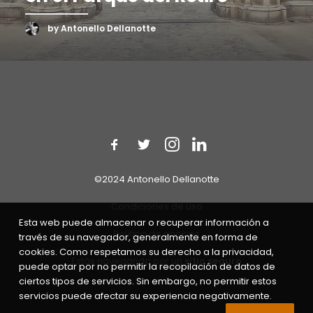
by Antonello Dellanotte
©2024 Antonello Dellanotte
Condiciones de uso
Esta web puede almacenar o recuperar información a
Política de cookies
través de su navegador, generalmente en forma de
cookies. Como respetamos su derecho a la privacidad,
Estás navegando por un
sitio seguro
puede optar por no permitir la recopilación de datos de
ciertos tipos de servicios. Sin embargo, no permitir estos
servicios puede afectar su experiencia negativamente.