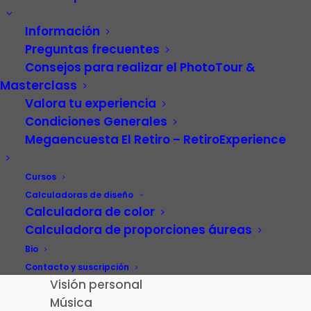
Información
Preguntas frecuentes
Consejos para realizar el PhotoTour &
Masterclass
Valora tu experiencia
Condiciones Generales
Megaencuesta El Retiro – RetiroExperience
Video
Carrera profesional
Cursos
Fotografía
Calculadoras de diseño
Calculadora de color
Patrimonio cultural
Calculadora de proporciones áureas
Paisaje de la Luz
Madrid
Bio
El Retiro – RetiroExperience
Contacto y suscripción
Visión personal
Música