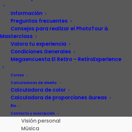
Información
Preguntas frecuentes
Consejos para realizar el PhotoTour &
Masterclass
Valora tu experiencia
Condiciones Generales
Megaencuesta El Retiro – RetiroExperience
Video
Carrera profesional
Cursos
Fotografía
Calculadoras de diseño
Calculadora de color
Patrimonio cultural
Calculadora de proporciones áureas
Paisaje de la Luz
Madrid
Bio
El Retiro – RetiroExperience
Contacto y suscripción
Visión personal
Música