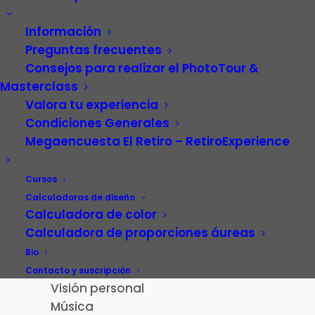
Información
Preguntas frecuentes
Consejos para realizar el PhotoTour &
Masterclass
Valora tu experiencia
Condiciones Generales
Megaencuesta El Retiro – RetiroExperience
Video
Carrera profesional
Cursos
Fotografía
Calculadoras de diseño
Calculadora de color
Patrimonio cultural
Calculadora de proporciones áureas
Paisaje de la Luz
Madrid
Bio
El Retiro – RetiroExperience
Contacto y suscripción
Visión personal
Música