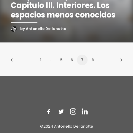
Capítulo III. Interiores. Los
espacios menos conocidos
by Antonello Dellanotte
1
…
5
6
7
8
©2024 Antonello Dellanotte